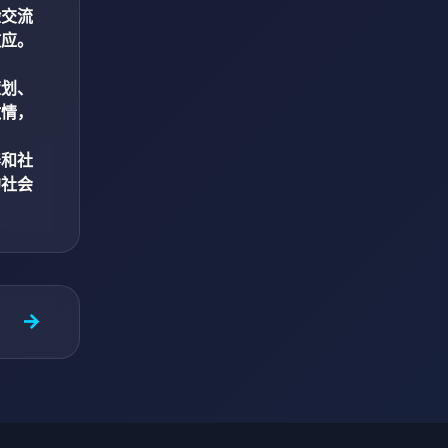
验交流
效应。
策划、
激情，
养和社
的社会