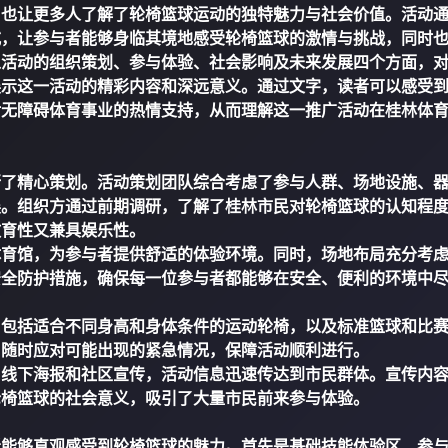
，也让更多人了解了轮椅篮球运动的独特魅力与社会价值。活动
式，让参与者能够身临其境地感受轮椅篮球的激情与挑战，同时
从活动的组织策划、参与体验、社会影响及未来发展四个方面，
展示这一活动的精彩内容和深远意义。通过文字，读者可以感受
对无障碍体育事业的热情支持，从而理解这一推广活动在桂林体
行了精心策划。活动策划团队综合考虑了参与人群、场地设施、
展。组织方通过前期调研，了解了桂林市民对轮椅篮球的认知程
教育性又兼具娱乐性。
体育馆，为参与者提供舒适的体验环境。同时，场地布局充分考
安全防护措施，确保每一位参与者都能够在安全、便利的环境中
，包括适合不同身高和身体条件的运动轮椅，以及标准篮球和比
，随时应对可能出现的紧急情况，保障活动顺利进行。
、线下海报和社区宣传，活动信息迅速传达到市民群体。宣传内
轮椅篮球的社会意义，吸引了大量市民前来参与体验。
者能够直观感受到轮椅篮球的魅力。首先是基础技能体验区，参