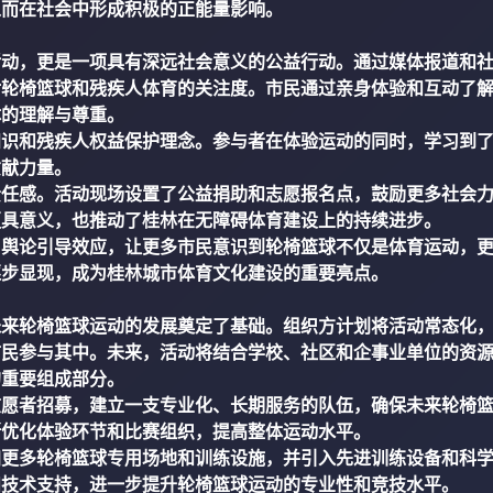
从而在社会中形成积极的正能量影响。
活动，更是一项具有深远社会意义的公益行动。通过媒体报道和
对轮椅篮球和残疾人体育的关注度。市民通过亲身体验和互动了
体的理解与尊重。
知识和残疾人权益保护理念。参与者在体验运动的同时，学习到
贡献力量。
责任感。活动现场设置了公益捐助和志愿报名点，鼓励更多社会
更具意义，也推动了桂林在无障碍体育建设上的持续进步。
了舆论引导效应，让更多市民意识到轮椅篮球不仅是体育运动，
逐步显现，成为桂林城市体育文化建设的重要亮点。
未来轮椅篮球运动的发展奠定了基础。组织方计划将活动常态化
市民参与其中。未来，活动将结合学校、社区和企事业单位的资
的重要组成部分。
志愿者招募，建立一支专业化、长期服务的队伍，确保未来轮椅
断优化体验环节和比赛组织，提高整体运动水平。
加更多轮椅篮球专用场地和训练设施，并引入先进训练设备和科
和技术支持，进一步提升轮椅篮球运动的专业性和竞技水平。