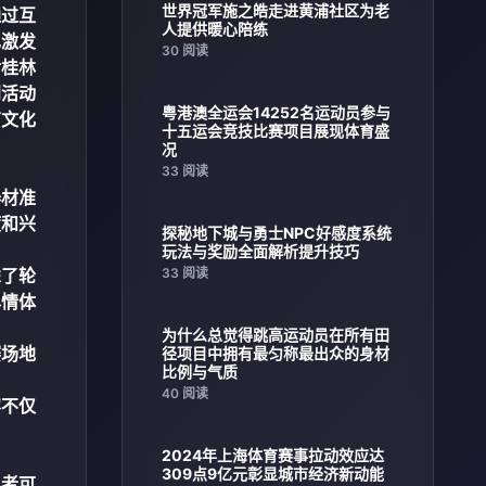
世界冠军施之皓走进黄浦社区为老
通过互
人提供暖心陪练
也激发
30 阅读
对桂林
到活动
粤港澳全运会14252名运动员参与
育文化
十五运会竞技比赛项目展现体育盛
况
33 阅读
器材准
度和兴
探秘地下城与勇士NPC好感度系统
玩法与奖励全面解析提升技巧
虑了轮
33 阅读
尽情体
为什么总觉得跳高运动员在所有田
赛场地
径项目中拥有最匀称最出众的身材
比例与气质
40 阅读
容不仅
2024年上海体育赛事拉动效应达
309点9亿元彰显城市经济新动能
与者可