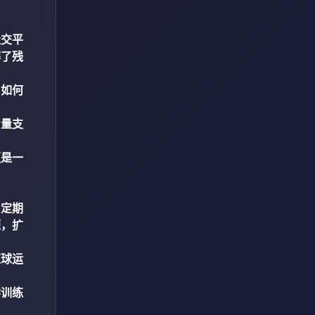
社交平
解了残
了如何
力量支
更是一
，定期
源，扩
篮球运
学训练