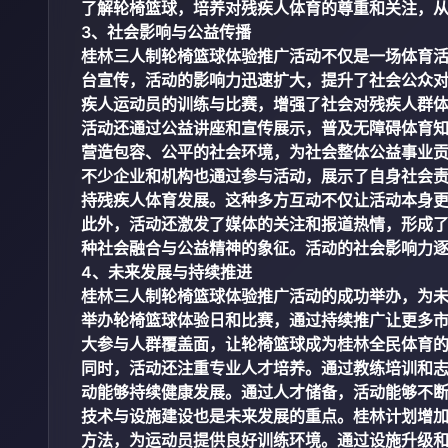
了解轮椅篮球，培养对残疾人体育的尊重和关注，
3、社会影响与公益传播
桂林三人制轮椅篮球体验推广活动不仅是一场体育
台宣传，活动的影响力迅速扩大，提升了社会公众
疾人运动员的训练与比赛，增强了社会对残疾人群
活动还通过公益讲座和宣传展示，普及无障碍体育
营造包容、公平的社会环境，为社会整体公益事业
不少企业和机构也通过参与活动，展示了自身社会
持残疾人体育发展。这种多方互动不仅让活动本身
此外，活动还激发了媒体的关注和报道热情，形成
种社会融合与公益精神的象征。活动的社会影响力
4、未来发展与持续推进
桂林三人制轮椅篮球体验推广活动的成功举办，为
举办轮椅篮球体验日和比赛，通过持续推广让更多
大参与人群覆盖面，让轮椅篮球成为桂林全民体育
同时，活动还注重专业人才培养。通过教练培训和
动能够持续健康发展。通过人才储备，活动能够不
技术与设施建设也是未来发展的重点。桂林计划增
方法，为运动员提供良好训练环境。通过设施升级