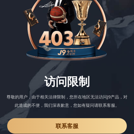
访问限制
尊敬的用户，由于相关法律限制，您所在地区无法访问J9产品，对
此造成的不便，我们深表歉意，您如有疑问请联系客服。
联系客服