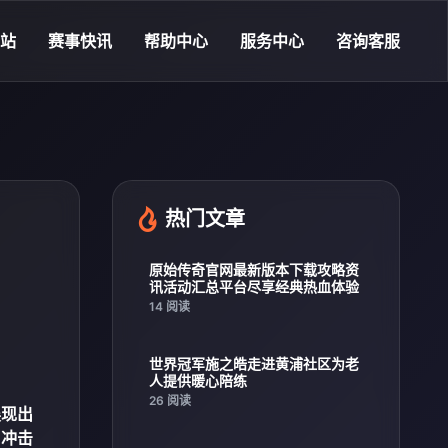
站
赛事快讯
帮助中心
服务中心
咨询客服
热门文章
原始传奇官网最新版本下载攻略资
讯活动汇总平台尽享经典热血体验
14 阅读
世界冠军施之皓走进黄浦社区为老
人提供暖心陪练
26 阅读
展现出
与冲击