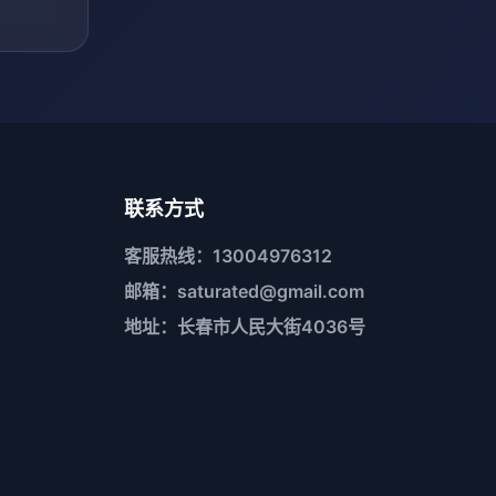
联系方式
客服热线：13004976312
邮箱：saturated@gmail.com
地址：长春市人民大街4036号