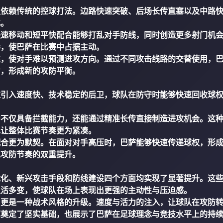
仅依赖传统的控球打法。边路快速突破、后场长传直塞以及中路
化。
快速移动和短平快配合能够打乱对手防线，同时创造更多射门机
奏，使巴萨在比赛中占据主动。
性，使对手难以预测进攻方向。通过不同攻击线路的交替使用，
力，形成新的攻防平衡。
过引入速度快、技术稳定的后卫，球队在防守时能够快速回收球
中不仅具备拦截能力，还能通过精准长传直接制造进攻机会。这
也让整体比赛节奏更为紧凑。
配合更为默契。在面对对手高压时，巴萨能够快速传递球权，形
现攻防节奏的双重提升。
优化、新兴攻击手段和防线建设四个方面均实现了显著提升。这
灵活多变，使球队在场上表现出更强的主动性与压迫感。
，更是一种战术风格的升级。速度与活力的注入，让球队在攻防
军奠定了坚实基础，也展示了巴萨在足球理念与竞技水平上的持